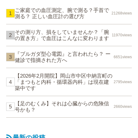
ご家庭での血圧測定、腕で測る？手首で
21268views
測る？ 正しい血圧計の選び方
その測り方、損をしていませんか？「腕
11970views
の置き方」で血圧はこんなに変わります
『ブルガダ型心電図』と言われたら？ ー
6651views
健診で指摘された方へ
【2026年2月開院】岡山市中区中納言町の
「まつもと内科・循環器内科」は現在建
2795views
築中です
【足のむくみ】それは心臓からの危険信
2660views
号かも？
最新の投稿