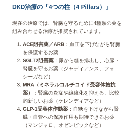
DKD治療の「4つの柱（4 Pillars）」
現在の治療では、腎臓を守るために4種類の薬を
組み合わせる治療が推奨されています。
ACE阻害薬／ARB
：血圧を下げながら腎臓
を保護するお薬
SGLT2阻害薬
：尿から糖を排出し、心臓・
腎臓を守るお薬（ジャディアンス、フォ
シーガなど）
MRA（ミネラルコルチコイド受容体拮抗
薬）
：腎臓の炎症や線維化を抑える、比較
的新しいお薬（ケレンディアなど）
GLP-1受容体作動薬
：血糖を下げながら腎
臓・血管への保護作用も期待できるお薬
（マンジャロ、オゼンピックなど）