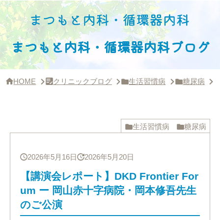
サ
イ
ド
バー・
ク
まつもと内科・循環器内科ブログ
リ
ニッ
ク
概
HOME
クリニックブログ
生活習慣病
糖尿病
【
要
生活習慣病
糖尿病
2026年5月16日
2026年5月20日
【講演会レポート】DKD Frontier For
um ー 岡山赤十字病院・岡本修吾先生
のご公演