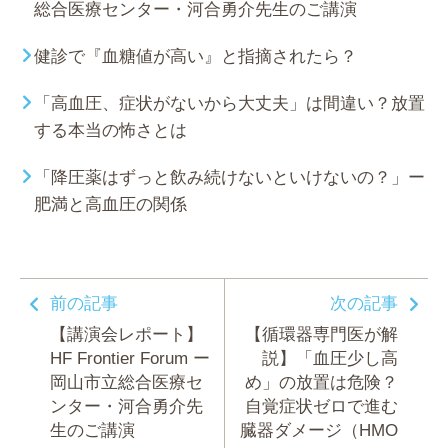
総合医療センター・河合勇介先生のご講演
健診で『血糖値が高い』と指摘されたら？
「高血圧、症状がないから大丈夫」は間違い？放置
する本当の怖さとは
「降圧薬はずっと飲み続けないといけないの？」ー
肥満と高血圧の関係
前の記事
次の記事
【講演会レポート】
【循環器専門医が解
HF Frontier Forum ー
説】「血圧少し高
岡山市立総合医療セ
め」の放置は危険？
ンター・河合勇介先
自覚症状ゼロで進む
生のご講演
臓器ダメージ（HMO