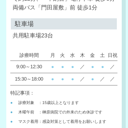
両備バス「門田屋敷」前 徒歩1分
駐車場
共用駐車場23台
診療時間
月
火
水
木
金
土
日祝
9:00～12:30
●
●
●
／
●
●
／
15:30～18:00
●
●
●
／
●
／
／
特記事項：
診療対象 ：15歳以上となります
木曜午前 ：榊原病院での外来のため休診です
マスク着用：感染対策として着用をお願いします