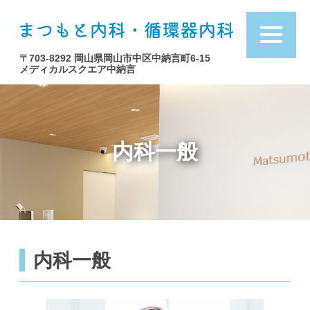
まつ
〒703-8292 岡山県岡山市中区中納言町6-15
メディカルスクエア中納言
内科一般
内科一般