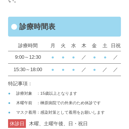
診療時間表
診療時間
月
火
水
木
金
土
日祝
9:00～12:30
●
●
●
／
●
●
／
15:30～18:00
●
●
●
／
●
／
／
特記事項：
診療対象 ：15歳以上となります
木曜午前 ：榊原病院での外来のため休診です
マスク着用：感染対策として着用をお願いします
休診日
木曜、土曜午後、日・祝日